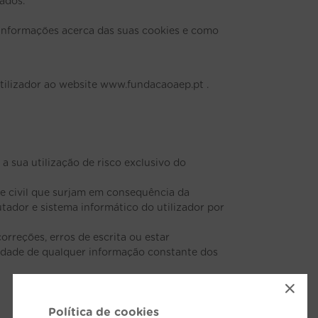
ados.
 informações acerca das suas cookies e como
tilizador ao website www.fundacaoaep.pt .
a sua utilização de risco exclusivo do
e civil que surjam em consequência da
utador e sistema informático do utilizador por
rreções, erros de escrita ou estar
lidade de qualquer informação constante dos
×
Política de cookies