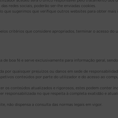
utilizador acedeu será o único responsável pelo tratamento dos d
das redes sociais, poderão ser-lhe enviadas cookies.
elo que sugerimos que verifique outros websites para obter mais
os critérios que considere apropriados, terminar o acesso do u
a de boa fé e serve exclusivamente para informação geral, sendo 
a por quaisquer prejuízos ou danos em sede de responsabilidad
espetivos conteúdos por parte do utilizador e do acesso ao comp
 os conteúdos atualizados e rigorosos, estes podem conter inco
r responsabilizada no que respeita à completa exatidão e atua
ite, não dispensa a consulta das normas legais em vigor.