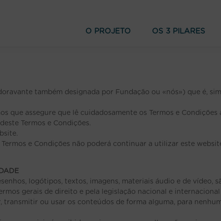
O PROJETO
OS 3 PILARES
doravante também designada por Fundação ou «nós») que é, sim
mos que assegure que lê cuidadosamente os Termos e Condições 
 deste Termos e Condições.
bsite.
s Termos e Condições não poderá continuar a utilizar este websit
EDADE
senhos, logótipos, textos, imagens, materiais áudio e de vídeo
rmos gerais de direito e pela legislação nacional e internaciona
icar, transmitir ou usar os conteúdos de forma alguma, para nenh