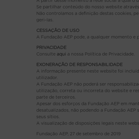
A partir desse momento a rede social à qual o 
Se partilhar conteúdo do nosso website através 
Não controlamos a definição destas cookies, p
geri-las.
CESSAÇÃO DE USO
A Fundação AEP pode, a qualquer momento e pel
PRIVACIDADE
Consulte
aqui
a nossa Política de Privacidade.
EXONERAÇÃO DE RESPONSABILIDADE
A informação presente neste website foi incluíd
utilizador.
A Fundação AEP não poderá ser responsabilizad
utilização, correta ou incorreta do website e r
parte de terceiros.
Apesar dos esforços da Fundação AEP em manter
desatualizados, não podendo a Fundação AEP se
seus sítios.
A visualização de disposições legais neste webs
Fundação AEP, 27 de setembro de 2019