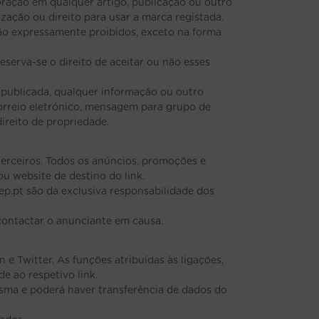
poração em qualquer artigo, publicação ou outro
ação ou direito para usar a marca registada.
são expressamente proibidos, exceto na forma
eserva-se o direito de aceitar ou não esses
publicada, qualquer informação ou outro
correio eletrónico, mensagem para grupo de
ireito de propriedade.
erceiros. Todos os anúncios, promoções e
 website de destino do link.
p.pt são da exclusiva responsabilidade dos
 contactar o anunciante em causa.
 e Twitter. As funções atribuídas às ligações,
e ao respetivo link.
esma e poderá haver transferência de dados do