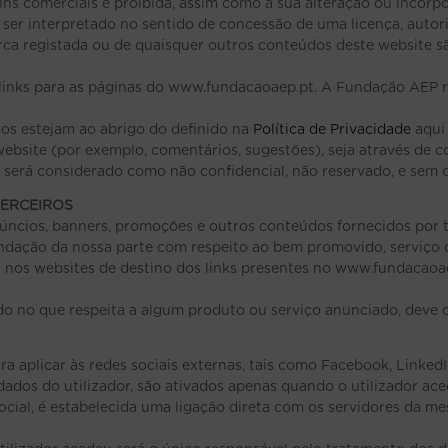
fins comerciais é proibida, assim como a sua alteração ou incor
r interpretado no sentido de concessão de uma licença, autoriz
arca registada ou de quaisquer outros conteúdos deste website 
ir links para as páginas do www.fundacaoaep.pt. A Fundação AEP r
os estejam ao abrigo do definido na
Política de Privacidade
aqui 
website (por exemplo, comentários, sugestões), seja através de 
, será considerado como não confidencial, não reservado, e sem d
TERCEIROS
ncios, banners, promoções e outros conteúdos fornecidos por t
ação da nossa parte com respeito ao bem promovido, serviço ou
 nos websites de destino dos links presentes no www.fundacaoae
cido no que respeita a algum produto ou serviço anunciado, deve
a aplicar às redes sociais externas, tais como Facebook, LinkedIn
ados do utilizador, são ativados apenas quando o utilizador aced
ocial, é estabelecida uma ligação direta com os servidores da m