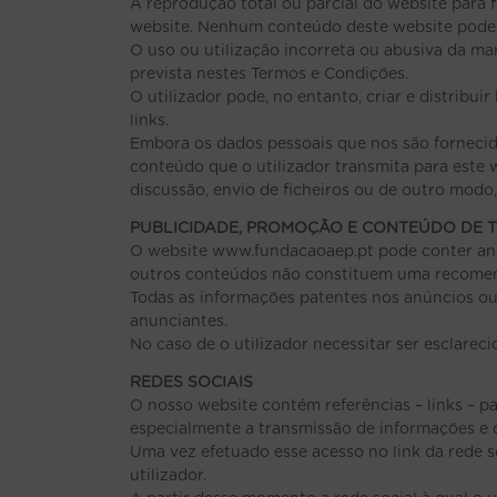
A reprodução total ou parcial do website para 
website. Nenhum conteúdo deste website pode se
O uso ou utilização incorreta ou abusiva da m
prevista nestes Termos e Condições.
O utilizador pode, no entanto, criar e distribu
links.
Embora os dados pessoais que nos são fornecid
conteúdo que o utilizador transmita para este 
discussão, envio de ficheiros ou de outro modo
PUBLICIDADE, PROMOÇÃO E CONTEÚDO DE 
O website www.fundacaoaep.pt pode conter anú
outros conteúdos não constituem uma recomend
Todas as informações patentes nos anúncios ou
anunciantes.
No caso de o utilizador necessitar ser esclare
REDES SOCIAIS
O nosso website contém referências – links – par
especialmente a transmissão de informações e d
Uma vez efetuado esse acesso no link da rede s
utilizador.