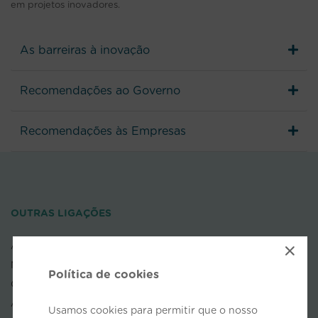
em projetos inovadores.
As barreiras à inovação
Recomendações ao Governo
Recomendações às Empresas
OUTRAS LIGAÇÕES
AEP
×
NOVOBANCO
Política de cookies
COFACE
APDL
Usamos cookies para permitir que o nosso