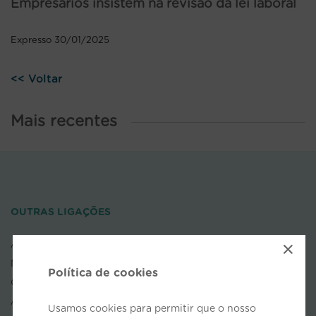
Empresários insistem na revisão da lei laboral
Expresso 30/01/2025
<< Voltar
Mais recentes
OUTRAS LIGAÇÕES
AEP
×
NOVOBANCO
Política de cookies
COFACE
APDL
Usamos cookies para permitir que o nosso